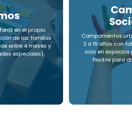
Ca
amos
Soci
antil en el propio
Campamentos urba
ación de las familias
3 a 16 años con tal
 de entre 4 meses y
ocio en espacios 
ades especiales).
flexible para di